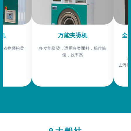
万能夹烫机
全封闭式干
烯
多功能熨烫，适用各类面料，操作简
便，效率高
采用制冷式回收
去污能力强、洗涤范
价